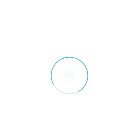
Editor: Faiz Naufal, S.Pd.
Sebelumnya
Selanjutnya
Dosen STIT Madani Ikuti
STITMA Yogyakarta
Kegiatan “Sukses
Bangun Hubungan
Menyusun Kurikulum
Kerjasama Internasional
OBE, PjBL dengan
dengan Applied Science
ChatGPT dan AI” Bersama
Private University Jordan
SEVIMA di Yogyakarta
INFO PMB